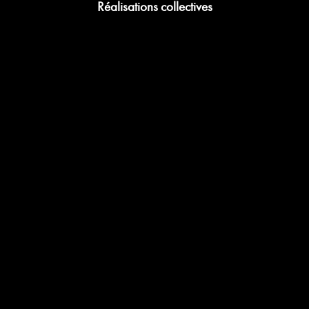
Réalisations collectives
ns
Ac
ions
Voi